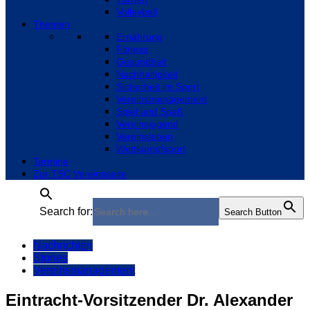
Volleyball
Themen
Ernährung
Fitness
Gesundheit
Nachhaltigkeit
Sicherheit im Sport
Vereinsmanagement
Spiel und Spaß
Vereinsjugend
Vereinsleben
Wettkampfsport
Termine
Zur TSC Vereinsseite
Search for:
Search Button
Nachrichten
Stories
Vereinsmanagement
Eintracht-Vorsitzender Dr. Alexander