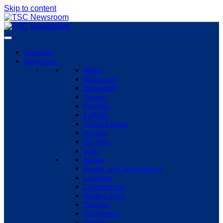
Skip to content
Startseite
Sportarten
Aikido
Badminton
Basketball
Tanzen
Fechten
Fußball
Group Fitness
Hockey
Jiu-Jitsu
Judo
Karate
Kinder- und Jugendsport
Lacrosse
Leichtathletik
Modern Arnis
Tauchen
Tischtennis
Turnen