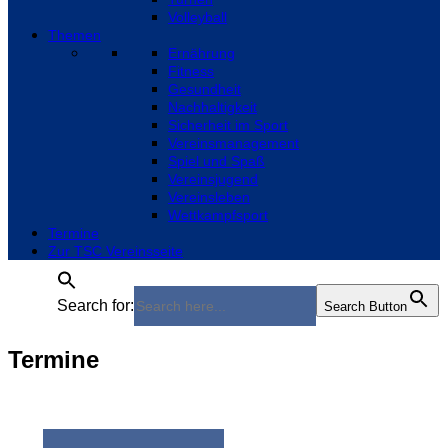
Volleyball
Themen
Ernährung
Fitness
Gesundheit
Nachhaltigkeit
Sicherheit im Sport
Vereinsmanagement
Spiel und Spaß
Vereinsjugend
Vereinsleben
Wettkampfsport
Termine
Zur TSC Vereinsseite
Search for:
Search Button
Termine