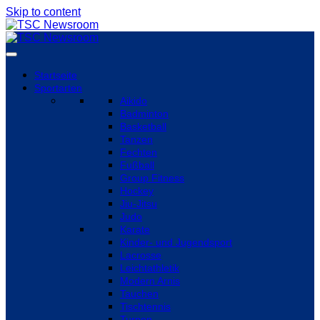
Skip to content
Startseite
Sportarten
Aikido
Badminton
Basketball
Tanzen
Fechten
Fußball
Group Fitness
Hockey
Jiu-Jitsu
Judo
Karate
Kinder- und Jugendsport
Lacrosse
Leichtathletik
Modern Arnis
Tauchen
Tischtennis
Turnen