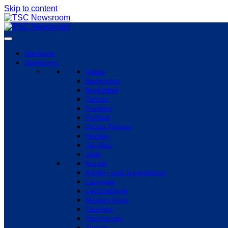
Skip to content
Startseite
Sportarten
Aikido
Badminton
Basketball
Tanzen
Fechten
Fußball
Group Fitness
Hockey
Jiu-Jitsu
Judo
Karate
Kinder- und Jugendsport
Lacrosse
Leichtathletik
Modern Arnis
Tauchen
Tischtennis
Turnen