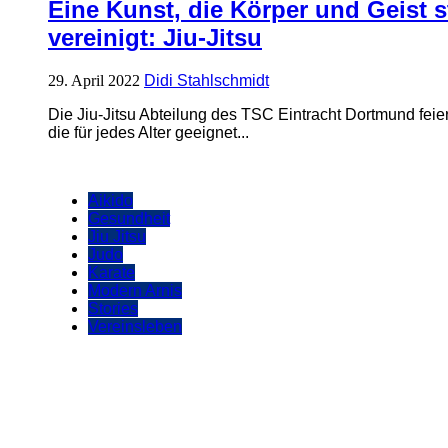
Eine Kunst, die Körper und Geist s
vereinigt: Jiu-Jitsu
29. April 2022
Didi Stahlschmidt
Die Jiu-Jitsu Abteilung des TSC Eintracht Dortmund feier
die für jedes Alter geeignet...
Aikido
Gesundheit
Jiu Jitsu
Judo
Karate
Modern Arnis
Stories
Vereinsleben