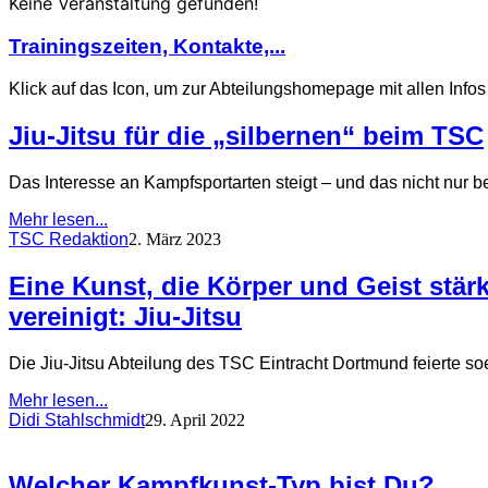
Keine Veranstaltung gefunden!
Trainingszeiten, Kontakte,...
Klick auf das Icon, um zur Abteilungshomepage mit allen Info
Jiu-Jitsu für die „silbernen“ beim TSC
Das Interesse an Kampfsportarten steigt – und das nicht nur b
Mehr lesen...
TSC Redaktion
2. März 2023
Eine Kunst, die Körper und Geist stär
vereinigt: Jiu-Jitsu
Die Jiu-Jitsu Abteilung des TSC Eintracht Dortmund feierte soe
Mehr lesen...
Didi Stahlschmidt
29. April 2022
Welcher Kampfkunst-Typ bist Du?