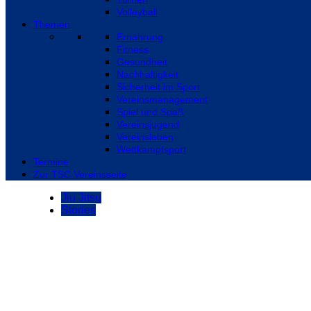
Volleyball
Themen
Ernährung
Fitness
Gesundheit
Nachhaltigkeit
Sicherheit im Sport
Vereinsmanagement
Spiel und Spaß
Vereinsjugend
Vereinsleben
Wettkampfsport
Termine
Zur TSC Vereinsseite
Jiu Jitsu
Stories