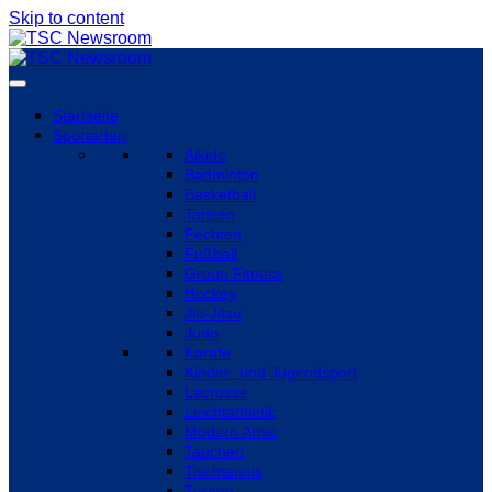
Skip to content
Startseite
Sportarten
Aikido
Badminton
Basketball
Tanzen
Fechten
Fußball
Group Fitness
Hockey
Jiu-Jitsu
Judo
Karate
Kinder- und Jugendsport
Lacrosse
Leichtathletik
Modern Arnis
Tauchen
Tischtennis
Turnen