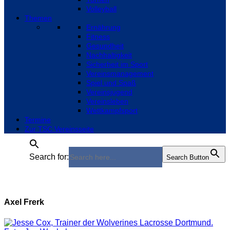
Volleyball
Themen
Ernährung
Fitness
Gesundheit
Nachhaltigkeit
Sicherheit im Sport
Vereinsmanagement
Spiel und Spaß
Vereinsjugend
Vereinsleben
Wettkampfsport
Termine
Zur TSC Vereinsseite
Search for:
Search Button
Axel Frerk