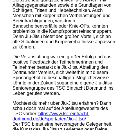
Alltagsgegenständen sowie die Grundlagen von
Schlägen, Tritten und Hebeltechniken. Auch
Menschen mit körperlichen Vorbelastungen und
Beeinträchtigungen, wie durch
Bandscheibenvorfälle oder Knie-OPs, konnten
problemlos in die Kampfsportart reinschnuppern.
Denn Jiu-Jitsu bietet den großen Vorteil, sich an
alle Situationen und Körperverhältnisse anpassen
zu können.
Die Veranstaltung war ein großer Erfolg und das
positive Feedback der Teilnehmerinnen und
Teilnehmer bestärkt die Jiu-Jitsu Abteilung des
Dortmunder Vereins, sich weiterhin mit diesem
Sportangebot zu beschäftigen. Möglicherweise
könnte in der Zukunft sogar eine eigene Jiu-Jitsu
Seniorengruppe des TSC Eintracht Dortmund ins
Leben gerufen werden.
Möchtest du mehr über Jiu-Jitsu erfahren? Dann
schau doch mal auf der Abteilungswebsite des
TSC vorbei:
https://www.tsc-eintracht-
dortmund.de/de/sportarten/Jiu-Jitsu/
Der TSC bietet eine hervorragende Gelegenheit,
die Kunst des Jiu-Jitsu zu erlernen oder Deine