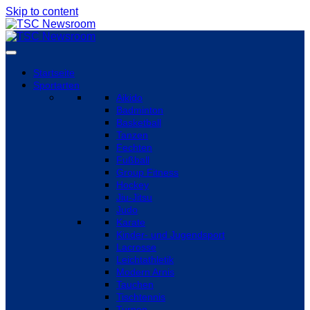
Skip to content
Startseite
Sportarten
Aikido
Badminton
Basketball
Tanzen
Fechten
Fußball
Group Fitness
Hockey
Jiu-Jitsu
Judo
Karate
Kinder- und Jugendsport
Lacrosse
Leichtathletik
Modern Arnis
Tauchen
Tischtennis
Turnen