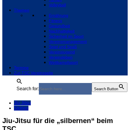
Volleyball
Themen
Ernährung
Fitness
Gesundheit
Nachhaltigkeit
Sicherheit im Sport
Vereinsmanagement
Spiel und Spaß
Vereinsjugend
Vereinsleben
Wettkampfsport
Termine
Zur TSC Vereinsseite
Search for:
Search Button
Jiu Jitsu
Stories
Jiu-Jitsu für die „silbernen“ beim
TSC