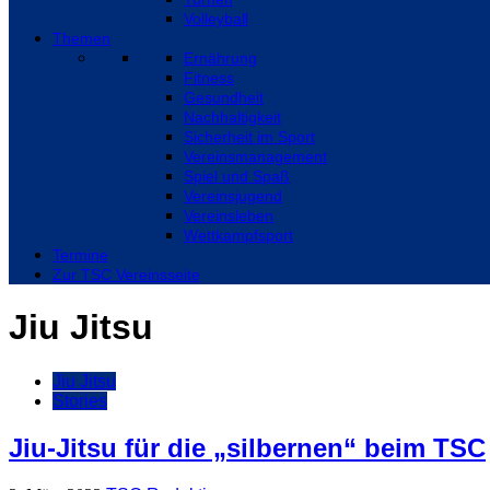
Volleyball
Themen
Ernährung
Fitness
Gesundheit
Nachhaltigkeit
Sicherheit im Sport
Vereinsmanagement
Spiel und Spaß
Vereinsjugend
Vereinsleben
Wettkampfsport
Termine
Zur TSC Vereinsseite
Jiu Jitsu
Jiu Jitsu
Stories
Jiu-Jitsu für die „silbernen“ beim TSC