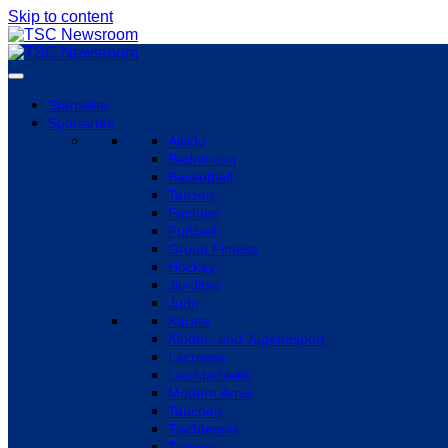
Skip to content
Startseite
Sportarten
Aikido
Badminton
Basketball
Tanzen
Fechten
Fußball
Group Fitness
Hockey
Jiu-Jitsu
Judo
Karate
Kinder- und Jugendsport
Lacrosse
Leichtathletik
Modern Arnis
Tauchen
Tischtennis
Turnen