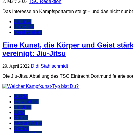
2. März 2023
TSC Redaktion
Das Interesse an Kampfsportarten steigt – und das nicht nur b
Jiu Jitsu
Top Story
Vereinsleben
Eine Kunst, die Körper und Geist stär
vereinigt: Jiu-Jitsu
29. April 2022
Didi Stahlschmidt
Die Jiu-Jitsu Abteilung des TSC Eintracht Dortmund feierte soe
Aikido
Gesundheit
Jiu Jitsu
Judo
Karate
Modern Arnis
Stories