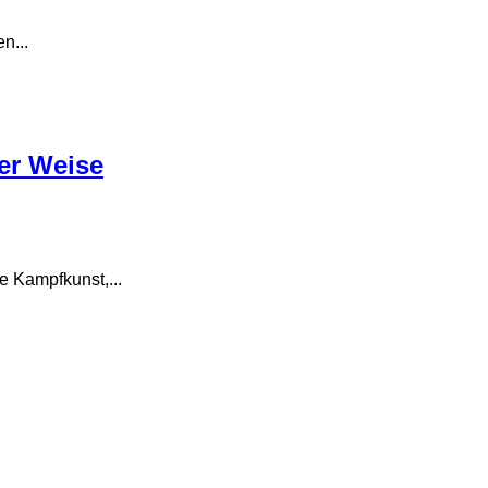
n...
ler Weise
e Kampfkunst,...