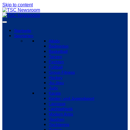
Skip to content
Startseite
Sportarten
Aikido
Badminton
Basketball
Tanzen
Fechten
Fußball
Group Fitness
Hockey
Jiu-Jitsu
Judo
Karate
Kinder- und Jugendsport
Lacrosse
Leichtathletik
Modern Arnis
Tauchen
Tischtennis
Turnen