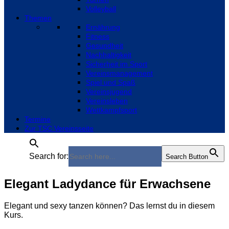
Volleyball
Themen
Ernährung
Fitness
Gesundheit
Nachhaltigkeit
Sicherheit im Sport
Vereinsmanagement
Spiel und Spaß
Vereinsjugend
Vereinsleben
Wettkampfsport
Termine
Zur TSC Vereinsseite
Search for:
Search Button
Elegant Ladydance für Erwachsene
Elegant und sexy tanzen können? Das lernst du in diesem
Kurs.