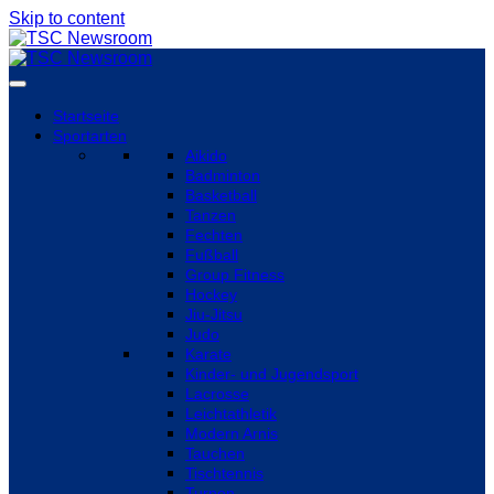
Skip to content
Startseite
Sportarten
Aikido
Badminton
Basketball
Tanzen
Fechten
Fußball
Group Fitness
Hockey
Jiu-Jitsu
Judo
Karate
Kinder- und Jugendsport
Lacrosse
Leichtathletik
Modern Arnis
Tauchen
Tischtennis
Turnen