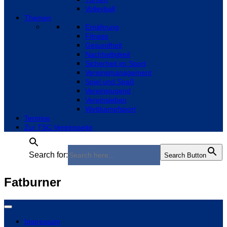
Volleyball
Themen
Ernährung
Fitness
Gesundheit
Nachhaltigkeit
Sicherheit im Sport
Vereinsmanagement
Spiel und Spaß
Vereinsjugend
Vereinsleben
Wettkampfsport
Termine
Zur TSC Vereinsseite
Search for:
Search Button
Fatburner
Impressum