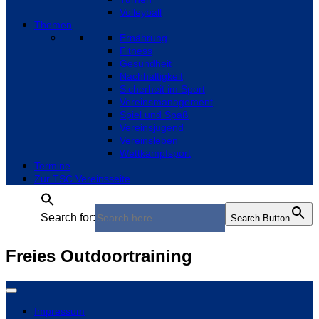
Volleyball
Themen
Ernährung
Fitness
Gesundheit
Nachhaltigkeit
Sicherheit im Sport
Vereinsmanagement
Spiel und Spaß
Vereinsjugend
Vereinsleben
Wettkampfsport
Termine
Zur TSC Vereinsseite
Search for:
Search Button
Freies Outdoortraining
Impressum