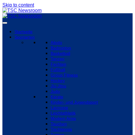
Skip to content
Startseite
Sportarten
Aikido
Badminton
Basketball
Tanzen
Fechten
Fußball
Group Fitness
Hockey
Jiu-Jitsu
Judo
Karate
Kinder- und Jugendsport
Lacrosse
Leichtathletik
Modern Arnis
Tauchen
Tischtennis
Turnen