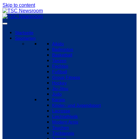
Skip to content
Startseite
Sportarten
Aikido
Badminton
Basketball
Tanzen
Fechten
Fußball
Group Fitness
Hockey
Jiu-Jitsu
Judo
Karate
Kinder- und Jugendsport
Lacrosse
Leichtathletik
Modern Arnis
Tauchen
Tischtennis
Turnen