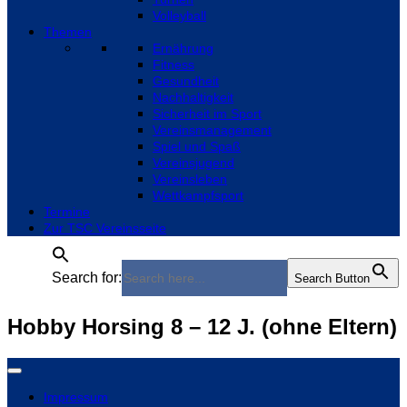
Volleyball
Themen
Ernährung
Fitness
Gesundheit
Nachhaltigkeit
Sicherheit im Sport
Vereinsmanagement
Spiel und Spaß
Vereinsjugend
Vereinsleben
Wettkampfsport
Termine
Zur TSC Vereinsseite
Search for:
Search Button
Hobby Horsing 8 – 12 J. (ohne Eltern)
Impressum