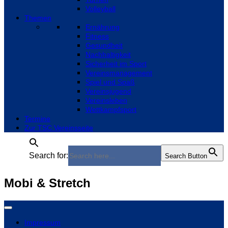
Volleyball
Themen
Ernährung
Fitness
Gesundheit
Nachhaltigkeit
Sicherheit im Sport
Vereinsmanagement
Spiel und Spaß
Vereinsjugend
Vereinsleben
Wettkampfsport
Termine
Zur TSC Vereinsseite
Search for:
Search Button
Mobi & Stretch
Impressum