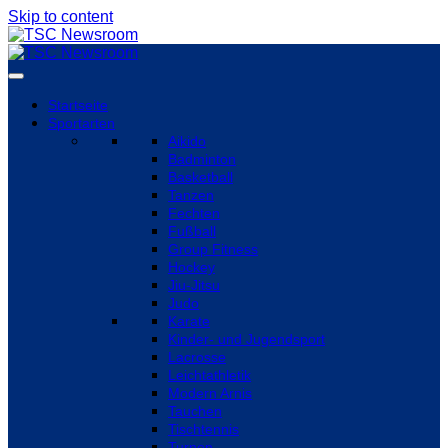
Skip to content
Startseite
Sportarten
Aikido
Badminton
Basketball
Tanzen
Fechten
Fußball
Group Fitness
Hockey
Jiu-Jitsu
Judo
Karate
Kinder- und Jugendsport
Lacrosse
Leichtathletik
Modern Arnis
Tauchen
Tischtennis
Turnen