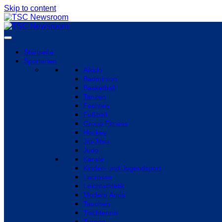
Skip to content
Startseite
Sportarten
Aikido
Badminton
Basketball
Tanzen
Fechten
Fußball
Group Fitness
Hockey
Jiu-Jitsu
Judo
Karate
Kinder- und Jugendsport
Lacrosse
Leichtathletik
Modern Arnis
Tauchen
Tischtennis
Turnen