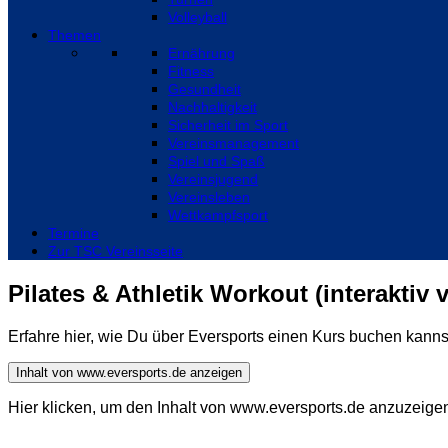
Volleyball
Themen
Ernährung
Fitness
Gesundheit
Nachhaltigkeit
Sicherheit im Sport
Vereinsmanagement
Spiel und Spaß
Vereinsjugend
Vereinsleben
Wettkampfsport
Termine
Zur TSC Vereinsseite
Pilates & Athletik Workout (interaktiv 
Erfahre hier, wie Du über Eversports einen Kurs buchen kanns
Inhalt von www.eversports.de anzeigen
Hier klicken, um den Inhalt von www.eversports.de anzuzeige