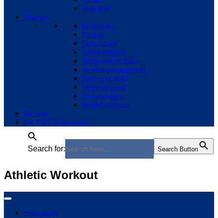
Volleyball
Themen
Ernährung
Fitness
Gesundheit
Nachhaltigkeit
Sicherheit im Sport
Vereinsmanagement
Spiel und Spaß
Vereinsjugend
Vereinsleben
Wettkampfsport
Termine
Zur TSC Vereinsseite
Search for:
Search Button
Athletic Workout
Impressum