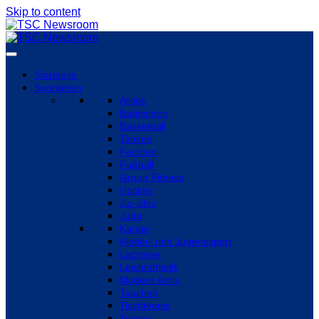
Skip to content
Startseite
Sportarten
Aikido
Badminton
Basketball
Tanzen
Fechten
Fußball
Group Fitness
Hockey
Jiu-Jitsu
Judo
Karate
Kinder- und Jugendsport
Lacrosse
Leichtathletik
Modern Arnis
Tauchen
Tischtennis
Turnen