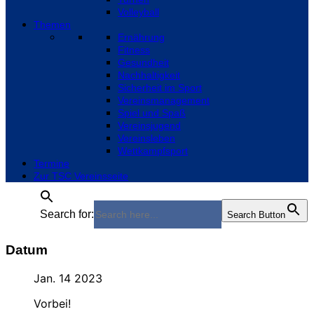
Volleyball
Themen
Ernährung
Fitness
Gesundheit
Nachhaltigkeit
Sicherheit im Sport
Vereinsmanagement
Spiel und Spaß
Vereinsjugend
Vereinsleben
Wettkampfsport
Termine
Zur TSC Vereinsseite
Search for:
Search Button
Datum
Jan. 14 2023
Vorbei!