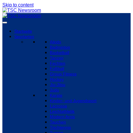
Skip to content
Startseite
Sportarten
Aikido
Badminton
Basketball
Tanzen
Fechten
Fußball
Group Fitness
Hockey
Jiu-Jitsu
Judo
Karate
Kinder- und Jugendsport
Lacrosse
Leichtathletik
Modern Arnis
Tauchen
Tischtennis
Turnen