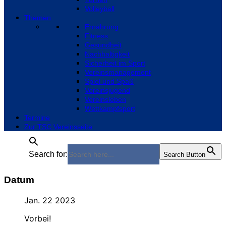
Volleyball
Themen
Ernährung
Fitness
Gesundheit
Nachhaltigkeit
Sicherheit im Sport
Vereinsmanagement
Spiel und Spaß
Vereinsjugend
Vereinsleben
Wettkampfsport
Termine
Zur TSC Vereinsseite
Search for:
Search Button
Datum
Jan. 22 2023
Vorbei!