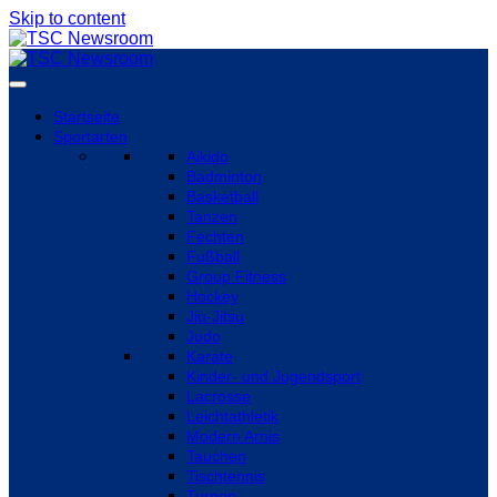
Skip to content
Startseite
Sportarten
Aikido
Badminton
Basketball
Tanzen
Fechten
Fußball
Group Fitness
Hockey
Jiu-Jitsu
Judo
Karate
Kinder- und Jugendsport
Lacrosse
Leichtathletik
Modern Arnis
Tauchen
Tischtennis
Turnen