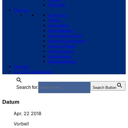
Volleyball
Themen
Ernährung
Fitness
Gesundheit
Nachhaltigkeit
Sicherheit im Sport
Vereinsmanagement
Spiel und Spaß
Vereinsjugend
Vereinsleben
Wettkampfsport
Termine
Zur TSC Vereinsseite
Search for:
Search Button
Datum
Apr. 22 2018
Vorbei!