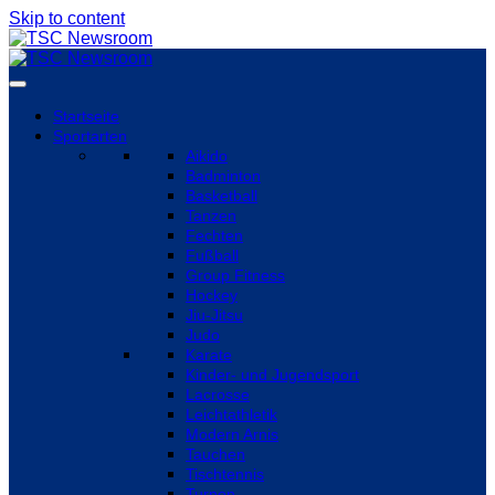
Skip to content
Startseite
Sportarten
Aikido
Badminton
Basketball
Tanzen
Fechten
Fußball
Group Fitness
Hockey
Jiu-Jitsu
Judo
Karate
Kinder- und Jugendsport
Lacrosse
Leichtathletik
Modern Arnis
Tauchen
Tischtennis
Turnen