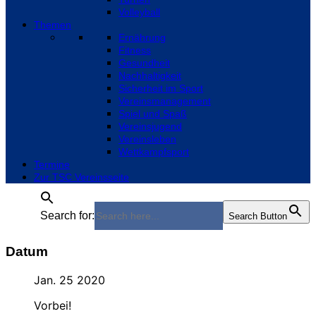
Volleyball
Themen
Ernährung
Fitness
Gesundheit
Nachhaltigkeit
Sicherheit im Sport
Vereinsmanagement
Spiel und Spaß
Vereinsjugend
Vereinsleben
Wettkampfsport
Termine
Zur TSC Vereinsseite
Search for:
Search Button
Datum
Jan. 25 2020
Vorbei!