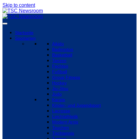
Skip to content
Startseite
Sportarten
Aikido
Badminton
Basketball
Tanzen
Fechten
Fußball
Group Fitness
Hockey
Jiu-Jitsu
Judo
Karate
Kinder- und Jugendsport
Lacrosse
Leichtathletik
Modern Arnis
Tauchen
Tischtennis
Turnen