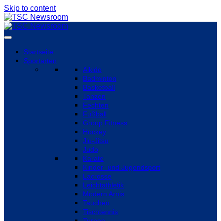
Skip to content
Startseite
Sportarten
Aikido
Badminton
Basketball
Tanzen
Fechten
Fußball
Group Fitness
Hockey
Jiu-Jitsu
Judo
Karate
Kinder- und Jugendsport
Lacrosse
Leichtathletik
Modern Arnis
Tauchen
Tischtennis
Turnen