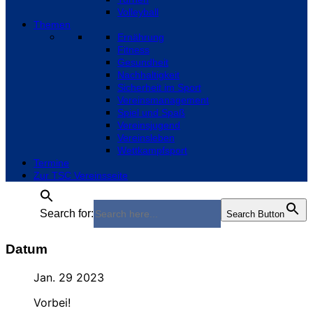
Volleyball
Themen
Ernährung
Fitness
Gesundheit
Nachhaltigkeit
Sicherheit im Sport
Vereinsmanagement
Spiel und Spaß
Vereinsjugend
Vereinsleben
Wettkampfsport
Termine
Zur TSC Vereinsseite
Search for:
Search Button
Datum
Jan. 29 2023
Vorbei!