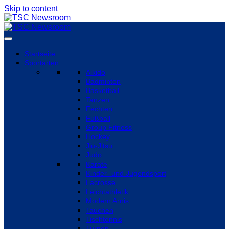
Skip to content
Startseite
Sportarten
Aikido
Badminton
Basketball
Tanzen
Fechten
Fußball
Group Fitness
Hockey
Jiu-Jitsu
Judo
Karate
Kinder- und Jugendsport
Lacrosse
Leichtathletik
Modern Arnis
Tauchen
Tischtennis
Turnen