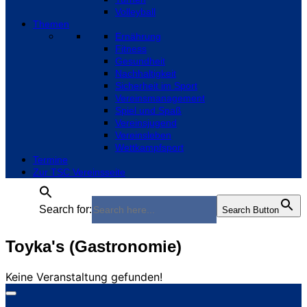
Volleyball
Themen
Ernährung
Fitness
Gesundheit
Nachhaltigkeit
Sicherheit im Sport
Vereinsmanagement
Spiel und Spaß
Vereinsjugend
Vereinsleben
Wettkampfsport
Termine
Zur TSC Vereinsseite
Search for:
Search Button
Toyka's (Gastronomie)
Keine Veranstaltung gefunden!