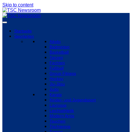
Skip to content
Startseite
Sportarten
Aikido
Badminton
Basketball
Tanzen
Fechten
Fußball
Group Fitness
Hockey
Jiu-Jitsu
Judo
Karate
Kinder- und Jugendsport
Lacrosse
Leichtathletik
Modern Arnis
Tauchen
Tischtennis
Turnen