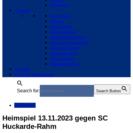
Volleyball
Themen
Ernährung
Fitness
Gesundheit
Nachhaltigkeit
Sicherheit im Sport
Vereinsmanagement
Spiel und Spaß
Vereinsjugend
Vereinsleben
Wettkampfsport
Termine
Zur TSC Vereinsseite
Search for:
Search Button
Allgemein
Heimspiel 13.11.2023 gegen SC
Huckarde-Rahm