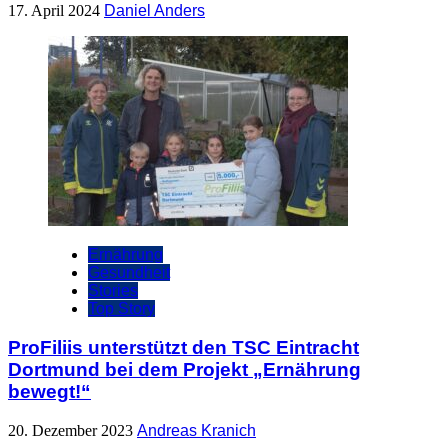
17. April 2024
Daniel Anders
Ernährung
Gesundheit
Stories
Top Story
ProFiliis unterstützt den TSC Eintracht
Dortmund bei dem Projekt „Ernährung
bewegt!“
20. Dezember 2023
Andreas Kranich