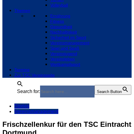
Volleyball
Themen
Ernährung
Fitness
Gesundheit
Nachhaltigkeit
Sicherheit im Sport
Vereinsmanagement
Spiel und Spaß
Vereinsjugend
Vereinsleben
Wettkampfsport
Termine
Zur TSC Vereinsseite
Search for:
Search Button
Stories
Vereinsmanagement
Frischzellenkur für den TSC Eintracht
Dortmund