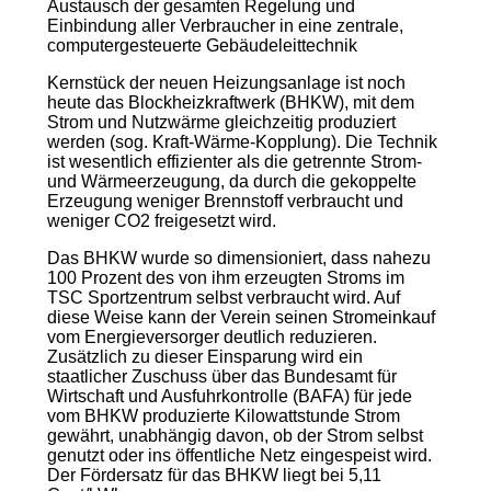
Austausch der gesamten Regelung und
Einbindung aller Verbraucher in eine zentrale,
computergesteuerte Gebäudeleittechnik
Kernstück der neuen Heizungsanlage ist noch
heute das Blockheizkraftwerk (BHKW), mit dem
Strom und Nutzwärme gleichzeitig produziert
werden (sog. Kraft-Wärme-Kopplung). Die Technik
ist wesentlich effizienter als die getrennte Strom-
und Wärmeerzeugung, da durch die gekoppelte
Erzeugung weniger Brennstoff verbraucht und
weniger CO2 freigesetzt wird.
Das BHKW wurde so dimensioniert, dass nahezu
100 Prozent des von ihm erzeugten Stroms im
TSC Sportzentrum selbst verbraucht wird. Auf
diese Weise kann der Verein seinen Stromeinkauf
vom Energieversorger deutlich reduzieren.
Zusätzlich zu dieser Einsparung wird ein
staatlicher Zuschuss über das Bundesamt für
Wirtschaft und Ausfuhrkontrolle (BAFA) für jede
vom BHKW produzierte Kilowattstunde Strom
gewährt, unabhängig davon, ob der Strom selbst
genutzt oder ins öffentliche Netz eingespeist wird.
Der Fördersatz für das BHKW liegt bei 5,11