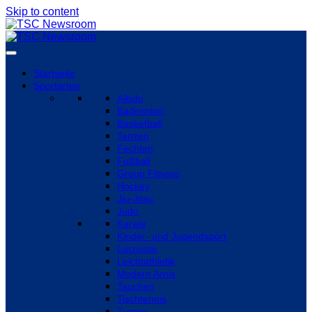
Skip to content
Startseite
Sportarten
Aikido
Badminton
Basketball
Tanzen
Fechten
Fußball
Group Fitness
Hockey
Jiu-Jitsu
Judo
Karate
Kinder- und Jugendsport
Lacrosse
Leichtathletik
Modern Arnis
Tauchen
Tischtennis
Turnen