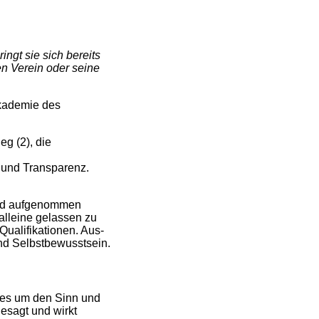
ngt sie sich bereits
n Verein oder seine
akademie des
g (2), die
n und Transparenz.
 und aufgenommen
alleine gelassen zu
Qualifikationen. Aus-
nd Selbstbewusstsein.
t es um den Sinn und
gesagt und wirkt