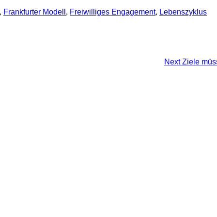
,
Frankfurter Modell
,
Freiwilliges Engagement
,
Lebenszyklus
Next
Ziele müss