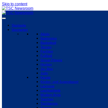
Skip to content
Startseite
Sportarten
Aikido
Badminton
Basketball
Tanzen
Fechten
Fußball
Group Fitness
Hockey
Jiu-Jitsu
Judo
Karate
Kinder- und Jugendsport
Lacrosse
Leichtathletik
Modern Arnis
Tauchen
Tischtennis
Turnen