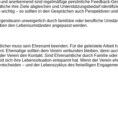
und anerkennend sind regelmäßige persönliche Feedback-Ges
he ihre Ziele abgleichen und Unterstützungsbedarf identifizie
wichtig – so sollten in den Gesprächen auch Perspektiven und 
irgendwann unweigerlich durch familiäre oder berufliche Umstä
fgaben den Lebensumständen angepasst werden.
licher muss sein Ehrenamt beenden. Für die geleistete Arbeit 
t. Ehemalige sollten dem Verein verbunden bleiben, denn auch
t der Verein den Kontakt. Sind Ehrenamtliche durch Familie oder
d sich ihre Lebenssituation entspannt hat. Wenn der Verein e
 entscheiden – und der Lebenszyklus des freiwilligen Engageme