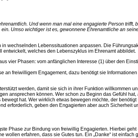
enamtlich. Und wenn man mal eine engagierte Person trifft, bri
ein. Umso wichtiger ist es, gewonnene Ehrenamtliche an seine
sen in wechselnden Lebenssituationen anpassen. Die Führungs
 entwickelt, welches den Lebenszyklus im Ehrenamt abbildet.
s vier Phasen: vom anfänglichen Interesse (1) über den Einstie
sse an freiwilligem Engagement, dazu benötigt sie Informatione
terstützt werden, damit sie sich in ihrer Funktion willkommen
Fragen ansprechen können. Wer schon zu Beginn das Gefühl hat, 
 bewegt hat. Wer wirklich etwas bewegen möchte, der benötigt 
d erforderlich, geben den Engagierten aber auch Sicherheit u
igste Phase zur Bindung von freiwillig Engagierten. Hierbei geh
 wollen erfahren, dass sie Gutes tun. Ein „Danke“ ist einfach 