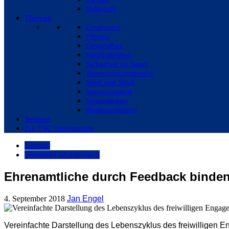
Volleyball
Themen
Ernährung
Fitness
Gesundheit
Nachhaltigkeit
Sicherheit im Sport
Vereinsmanagement
Spiel und Spaß
Vereinsjugend
Vereinsleben
Wettkampfsport
Termine
Zur TSC Vereinsseite
Stories
Vereinsmanagement
Ehrenamtliche durch Feedback binde
4. September 2018
Jan Engel
Vereinfachte Darstellung des Lebenszyklus des freiwilligen 