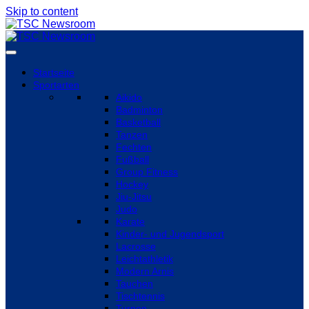
Skip to content
Startseite
Sportarten
Aikido
Badminton
Basketball
Tanzen
Fechten
Fußball
Group Fitness
Hockey
Jiu-Jitsu
Judo
Karate
Kinder- und Jugendsport
Lacrosse
Leichtathletik
Modern Arnis
Tauchen
Tischtennis
Turnen