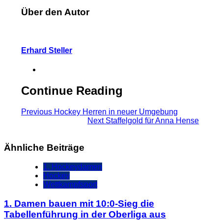
Über den Autor
Erhard Steller
Continue Reading
Previous
Hockey Herren in neuer Umgebung
Next
Staffelgold für Anna Hense
Ähnliche Beiträge
1. Hockeydamen
Hockey
Wettkampfsport
1. Damen bauen mit 10:0-Sieg die
Tabellenführung in der Oberliga aus