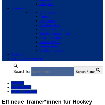
Volleyball
Themen
Ernährung
Fitness
Gesundheit
Nachhaltigkeit
Sicherheit im Sport
Vereinsmanagement
Spiel und Spaß
Vereinsjugend
Vereinsleben
Wettkampfsport
Termine
Zur TSC Vereinsseite
Search for:
Search Button
Hockey
Nachrichten
Wettkampfsport
Elf neue Trainer*innen für Hockey