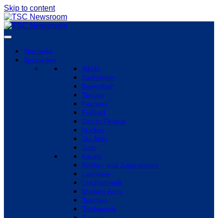
Skip to content
Startseite
Sportarten
Aikido
Badminton
Basketball
Tanzen
Fechten
Fußball
Group Fitness
Hockey
Jiu-Jitsu
Judo
Karate
Kinder- und Jugendsport
Lacrosse
Leichtathletik
Modern Arnis
Tauchen
Tischtennis
Turnen