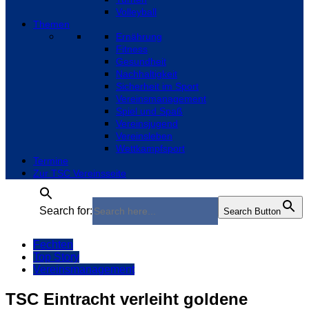
Volleyball
Themen
Ernährung
Fitness
Gesundheit
Nachhaltigkeit
Sicherheit im Sport
Vereinsmanagement
Spiel und Spaß
Vereinsjugend
Vereinsleben
Wettkampfsport
Termine
Zur TSC Vereinsseite
Search for:
Search Button
Fechten
Top Story
Vereinsmanagement
TSC Eintracht verleiht goldene