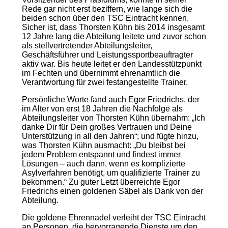
Rede gar nicht erst beziffern, wie lange sich die
beiden schon über den TSC Eintracht kennen.
Sicher ist, dass Thorsten Kühn bis 2014 insgesamt
12 Jahre lang die Abteilung leitete und zuvor schon
als stellvertretender Abteilungsleiter,
Geschäftsführer und Leistungssportbeauftragter
aktiv war. Bis heute leitet er den Landesstützpunkt
im Fechten und übernimmt ehrenamtlich die
Verantwortung für zwei festangestellte Trainer.
Persönliche Worte fand auch Egor Friedrichs, der
im Alter von erst 18 Jahren die Nachfolge als
Abteilungsleiter von Thorsten Kühn übernahm: „Ich
danke Dir für Dein großes Vertrauen und Deine
Unterstützung in all den Jahren“; und fügte hinzu,
was Thorsten Kühn ausmacht: „Du bleibst bei
jedem Problem entspannt und findest immer
Lösungen – auch dann, wenn es komplizierte
Asylverfahren benötigt, um qualifizierte Trainer zu
bekommen.“ Zu guter Letzt überreichte Egor
Friedrichs einen goldenen Säbel als Dank von der
Abteilung.
Die goldene Ehrennadel verleiht der TSC Eintracht
an Personen, die hervorragende Dienste um den