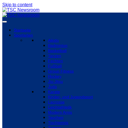
Skip to content
Startseite
Sportarten
Aikido
Badminton
Basketball
Tanzen
Fechten
Fußball
Group Fitness
Hockey
Jiu-Jitsu
Judo
Karate
Kinder- und Jugendsport
Lacrosse
Leichtathletik
Modern Arnis
Tauchen
Tischtennis
Turnen