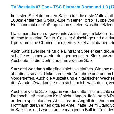
TV Westfalia 07 Epe – TSC Eintracht Dortmund 1:3 (17:
Im ersten Spiel der neuen Saison trat die erste Volleyb
100km entfernten Gronau-Epe mit einer Torso Truppe von 
Hoffmann auf der Außenposition spielen, was ihn letzten
Hatte man die nun ungewohnte Aufstellung im letzten Trai
machte fast keine Fehler. Gezielte Aufschläge und die du
Epe kaum eine Chance, ihr eigenes Spiel aufzubauen. Sch
Auch Satz zwei stellte für die Eintracht Spieler kein gr
schaffte es immer wieder den gegnerischen Block auszus
Ausbeute für die Dortmunder im zweiten Satz.
Satz drei war dann allerdings nicht so einfach. Glaubt
allerdings so aus. Unkonzentrierte Annahme und undurchd
Vordertreffen. Auch die Auszeit und ein taktischer Wechs
die Wende. Zwar konnte man sich noch heranspielen, verhi
Auch der vierte Satz begann wie der dritte. Hier machte 
Dennoch ließ man den Kopf nicht hängen, lief einem 6-
anderen spektakulären Abschluss im Angriff der Dortmun
Hoffmann daran einen großen Anteil hatte. Beim Stand v
in Satz eins und zwei brachte man jeden Ball im Feld des