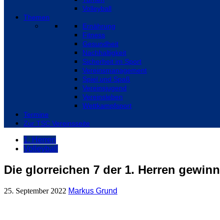
Volleyball
Themen
Ernährung
Fitness
Gesundheit
Nachhaltigkeit
Sicherheit im Sport
Vereinsmanagement
Spiel und Spaß
Vereinsjugend
Vereinsleben
Wettkampfsport
Termine
Zur TSC Vereinsseite
1. Herren
Volleyball
Die glorreichen 7 der 1. Herren gewin
25. September 2022
Markus Grund