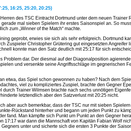
25, 16:25, 25:20, 20:25)
all-Herren des TSC Eintracht Dortmund unter dem neuen Trainer 
gerade mal sieben Spielern ihr erstes Saisonspiel an. So muss
dlich zum „Winner of the Match“ machte.
ning geprobt, erwies sie sich als sehr erfolgreich. Dortmund ka
rch Zuspieler Christopher Grütering gut eingesetzten Angreifer
nell konnte man den Satz deutlich mit 25:17 für sich entschei
oßes Problem dar. Der diesmal auf der Diagonalposition agieren
pielen und versenkte seine Angriffsschläge im gegnerischen Fe
e man etwa, das Spiel schon gewonnen zu haben? Nach dem Spiel
achtes, viel zu kompliziertes Zuspiel, brachte den Gegner Epe 
el durch Trainer Wilmsen brachte nach sechs unnötigen Eigenfeh
nderte letztendlich aber den Satzverlust mit 20:25 nicht.
sich aber auch bemerkbar, dass der TSC nur mit sieben Spielern
Punkte-Rückstand hinterher und begann um jeden Punkt zu kämp
der fand. Man kämpfte sich Punkt um Punkt an den Gegner her
on 17:17 war dann die Mannschaft von Kapitän Fabian Wolf nich
 Gegners unter und sicherte sich die ersten 3 Punkte der Saison