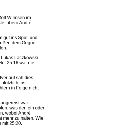
Rolf Wilmsen im
te Libero André
m gut ins Spiel und
 ließen dem Gegner
den.
de Lukas Laczkowski
ld. 25:16 war die
verlauf sah dies
plötzlich ins
lern in Folge nicht
 angereist war.
fen, was den ein oder
an, wobei André
t mehr zu halten. Wie
 mit 25:20.