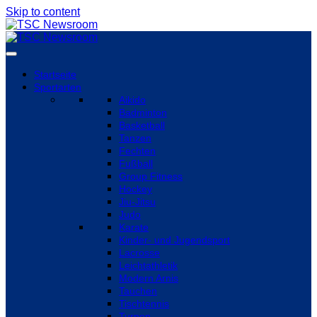
Skip to content
Startseite
Sportarten
Aikido
Badminton
Basketball
Tanzen
Fechten
Fußball
Group Fitness
Hockey
Jiu-Jitsu
Judo
Karate
Kinder- und Jugendsport
Lacrosse
Leichtathletik
Modern Arnis
Tauchen
Tischtennis
Turnen