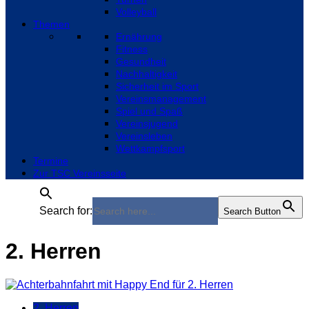
Volleyball
Themen
Ernährung
Fitness
Gesundheit
Nachhaltigkeit
Sicherheit im Sport
Vereinsmanagement
Spiel und Spaß
Vereinsjugend
Vereinsleben
Wettkampfsport
Termine
Zur TSC Vereinsseite
Search for:
Search Button
2. Herren
2. Herren