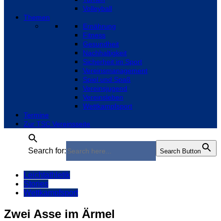
Volleyball
Themen
Ernährung
Fitness
Gesundheit
Nachhaltigkeit
Sicherheit im Sport
Vereinsmanagement
Spiel und Spaß
Vereinsjugend
Vereinsleben
Wettkampfsport
Termine
Zur TSC Vereinsseite
Search for:
Search Button
Leichtathletik
Stories
Wettkampfsport
Zwei Asse im Ärmel