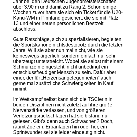
Jahr bei den Deutschen Jugendmeisterschaften
über 3,90 m und damit zu Rang 2. Schon einige
Wochen zuvor hatte sie sich ein Ticket für die U20-
Kanu-WM in Finnland gesichert, die sie mit Platz
13 und einer neuen persönlichen Bestzeit
abschloss.
Gute Ratschläge, sich zu spezialisieren, begleiten
die Sportskanone nichtsdestotrotz durch die letzten
Jahre. Will sie aber nun mal nicht, wie sie
keineswegs ärgerlich, sondern einfach nur sehr
überzeugt unterstreicht. Wobei sie selbst mit einem
Schmunzeln eingesteht, nicht unbedingt ein
entschlussfreudiger Mensch zu sein. Dafür aber
einer, der für „Herzensangelegenheiten“ auch
gerne mal zusätzliche Schwierigkeiten in Kauf
nimmt.
Im Wettkampf selbst kann sich die TSClerin in
beiden Disziplinen nicht zuletzt auf ihre große
Nervenstärke verlassen, und von größeren
Verletzungsrückschlägen hat sie bislang nur
gelesen. Gibt’s denn auch Schwächen? Doch,
räumt Zoe ein: Erbanlagen hin oder her, ein
Sprintwunder sei sie leider eindeutig nicht.