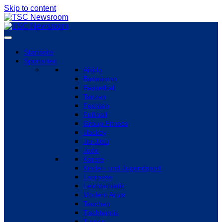
Skip to content
Startseite
Sportarten
Aikido
Badminton
Basketball
Tanzen
Fechten
Fußball
Group Fitness
Hockey
Jiu-Jitsu
Judo
Karate
Kinder- und Jugendsport
Lacrosse
Leichtathletik
Modern Arnis
Tauchen
Tischtennis
Turnen