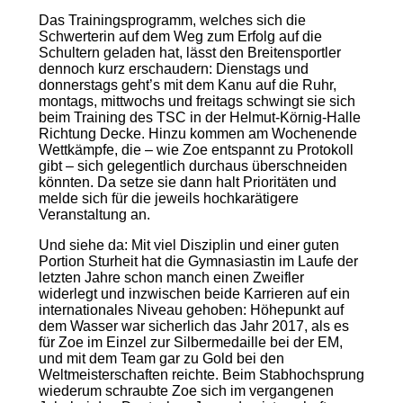
Das Trainingsprogramm, welches sich die
Schwerterin auf dem Weg zum Erfolg auf die
Schultern geladen hat, lässt den Breitensportler
dennoch kurz erschaudern: Dienstags und
donnerstags geht’s mit dem Kanu auf die Ruhr,
montags, mittwochs und freitags schwingt sie sich
beim Training des TSC in der Helmut-Körnig-Halle
Richtung Decke. Hinzu kommen am Wochenende
Wettkämpfe, die – wie Zoe entspannt zu Protokoll
gibt – sich gelegentlich durchaus überschneiden
könnten. Da setze sie dann halt Prioritäten und
melde sich für die jeweils hochkarätigere
Veranstaltung an.
Und siehe da: Mit viel Disziplin und einer guten
Portion Sturheit hat die Gymnasiastin im Laufe der
letzten Jahre schon manch einen Zweifler
widerlegt und inzwischen beide Karrieren auf ein
internationales Niveau gehoben: Höhepunkt auf
dem Wasser war sicherlich das Jahr 2017, als es
für Zoe im Einzel zur Silbermedaille bei der EM,
und mit dem Team gar zu Gold bei den
Weltmeisterschaften reichte. Beim Stabhochsprung
wiederum schraubte Zoe sich im vergangenen