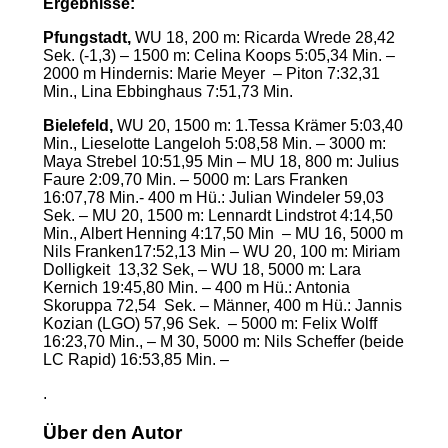
Ergebnisse:
Pfungstadt,
WU 18, 200 m: Ricarda Wrede 28,42
Sek. (-1,3) – 1500 m: Celina Koops 5:05,34 Min. –
2000 m Hindernis: Marie Meyer – Piton 7:32,31
Min., Lina Ebbinghaus 7:51,73 Min.
Bielefeld,
WU 20, 1500 m: 1.Tessa Krämer 5:03,40
Min., Lieselotte Langeloh 5:08,58 Min. – 3000 m:
Maya Strebel 10:51,95 Min – MU 18, 800 m: Julius
Faure 2:09,70 Min. – 5000 m: Lars Franken
16:07,78 Min.- 400 m Hü.: Julian Windeler 59,03
Sek. – MU 20, 1500 m: Lennardt Lindstrot 4:14,50
Min., Albert Henning 4:17,50 Min – MU 16, 5000 m
Nils Franken17:52,13 Min – WU 20, 100 m: Miriam
Dolligkeit 13,32 Sek, – WU 18, 5000 m: Lara
Kernich 19:45,80 Min. – 400 m Hü.: Antonia
Skoruppa 72,54 Sek. – Männer, 400 m Hü.: Jannis
Kozian (LGO) 57,96 Sek. – 5000 m: Felix Wolff
16:23,70 Min., – M 30, 5000 m: Nils Scheffer (beide
LC Rapid) 16:53,85 Min. –
.
Über den Autor