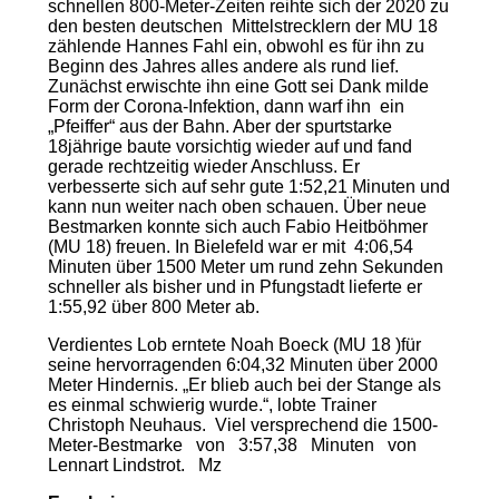
schnellen 800-Meter-Zeiten reihte sich der 2020 zu
den besten deutschen Mittelstrecklern der MU 18
zählende Hannes Fahl ein, obwohl es für ihn zu
Beginn des Jahres alles andere als rund lief.
Zunächst erwischte ihn eine Gott sei Dank milde
Form der Corona-Infektion, dann warf ihn ein
„Pfeiffer“ aus der Bahn. Aber der spurtstarke
18jährige baute vorsichtig wieder auf und fand
gerade rechtzeitig wieder Anschluss. Er
verbesserte sich auf sehr gute 1:52,21 Minuten und
kann nun weiter nach oben schauen. Über neue
Bestmarken konnte sich auch Fabio Heitböhmer
(MU 18) freuen. In Bielefeld war er mit 4:06,54
Minuten über 1500 Meter um rund zehn Sekunden
schneller als bisher und in Pfungstadt lieferte er
1:55,92 über 800 Meter ab.
Verdientes Lob erntete Noah Boeck (MU 18 )für
seine hervorragenden 6:04,32 Minuten über 2000
Meter Hindernis. „Er blieb auch bei der Stange als
es einmal schwierig wurde.“, lobte Trainer
Christoph Neuhaus. Viel versprechend die 1500-
Meter-Bestmarke von 3:57,38 Minuten von
Lennart Lindstrot. Mz