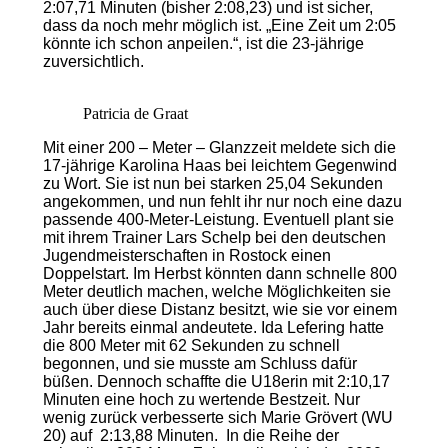
2:07,71 Minuten (bisher 2:08,23) und ist sicher,
dass da noch mehr möglich ist. „Eine Zeit um 2:05
könnte ich schon anpeilen.“, ist die 23-jährige
zuversichtlich.
Patricia de Graat
Mit einer 200 – Meter – Glanzzeit meldete sich die
17-jährige Karolina Haas bei leichtem Gegenwind
zu Wort. Sie ist nun bei starken 25,04 Sekunden
angekommen, und nun fehlt ihr nur noch eine dazu
passende 400-Meter-Leistung. Eventuell plant sie
mit ihrem Trainer Lars Schelp bei den deutschen
Jugendmeisterschaften in Rostock einen
Doppelstart. Im Herbst könnten dann schnelle 800
Meter deutlich machen, welche Möglichkeiten sie
auch über diese Distanz besitzt, wie sie vor einem
Jahr bereits einmal andeutete. Ida Lefering hatte
die 800 Meter mit 62 Sekunden zu schnell
begonnen, und sie musste am Schluss dafür
büßen. Dennoch schaffte die U18erin mit 2:10,17
Minuten eine hoch zu wertende Bestzeit. Nur
wenig zurück verbesserte sich Marie Grövert (WU
20) auf 2:13,88 Minuten. In die Reihe der