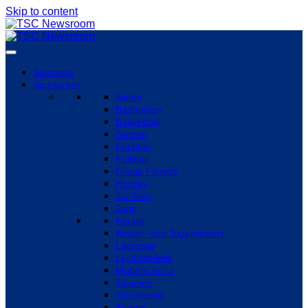
Skip to content
Startseite
Sportarten
Aikido
Badminton
Basketball
Tanzen
Fechten
Fußball
Group Fitness
Hockey
Jiu-Jitsu
Judo
Karate
Kinder- und Jugendsport
Lacrosse
Leichtathletik
Modern Arnis
Tauchen
Tischtennis
Turnen