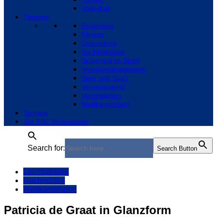
Volleyball
Themen
Ernährung
Fitness
Gesundheit
Nachhaltigkeit
Sicherheit im Sport
Vereinsmanagement
Spiel und Spaß
Vereinsjugend
Vereinsleben
Wettkampfsport
Termine
Zur TSC Vereinsseite
Search for:
Search Button
Leichtathletik
Nachrichten
Wettkampfsport
Patricia de Graat in Glanzform