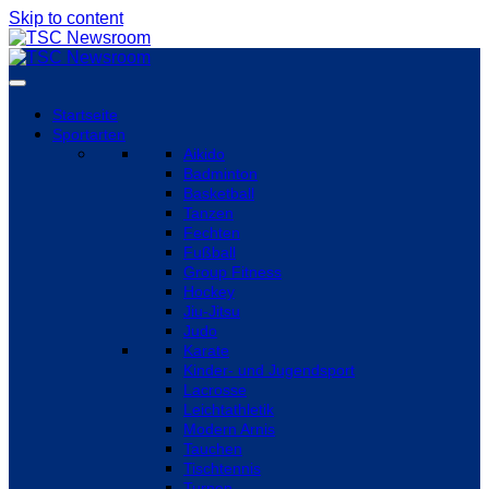
Skip to content
Startseite
Sportarten
Aikido
Badminton
Basketball
Tanzen
Fechten
Fußball
Group Fitness
Hockey
Jiu-Jitsu
Judo
Karate
Kinder- und Jugendsport
Lacrosse
Leichtathletik
Modern Arnis
Tauchen
Tischtennis
Turnen