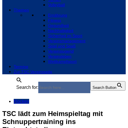
Volleyball
Themen
Ernährung
Fitness
Gesundheit
Nachhaltigkeit
Sicherheit im Sport
Vereinsmanagement
Spiel und Spaß
Vereinsjugend
Vereinsleben
Wettkampfsport
Termine
Zur TSC Vereinsseite
Search for:
Search Button
Hockey
TSC lädt zum Heimspieltag mit
Schnuppertraining ins