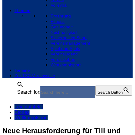
Volleyball
Themen
Ernährung
Fitness
Gesundheit
Nachhaltigkeit
Sicherheit im Sport
Vereinsmanagement
Spiel und Spaß
Vereinsjugend
Vereinsleben
Wettkampfsport
Termine
Zur TSC Vereinsseite
Search for:
Search Button
Leichtathletik
Stories
Wettkampfsport
Neue Herausforderung für Till und