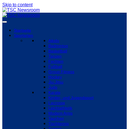
Skip to content
Startseite
Sportarten
Aikido
Badminton
Basketball
Tanzen
Fechten
Fußball
Group Fitness
Hockey
Jiu-Jitsu
Judo
Karate
Kinder- und Jugendsport
Lacrosse
Leichtathletik
Modern Arnis
Tauchen
Tischtennis
Turnen