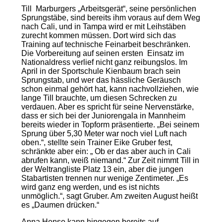
Till Marburgers „Arbeitsgerät“, seine persönlichen
Sprungstäbe, sind bereits ihm voraus auf dem Weg
nach Cali, und in Tampa wird er mit Leihstäben
zurecht kommen müssen. Dort wird sich das
Training auf technische Feinarbeit beschränken.
Die Vorbereitung auf seinen ersten Einsatz im
Nationaldress verlief nicht ganz reibungslos. Im
April in der Sportschule Kienbaum brach sein
Sprungstab, und wer das hässliche Geräusch
schon einmal gehört hat, kann nachvollziehen, wie
lange Till brauchte, um diesen Schrecken zu
verdauen. Aber es spricht für seine Nervenstärke,
dass er sich bei der Juniorengala in Mannheim
bereits wieder in Topform präsentierte. „Bei seinem
Sprung über 5,30 Meter war noch viel Luft nach
oben.“, stellte sein Trainer Eike Gruber fest,
schränkte aber ein: „ Ob er das aber auch in Cali
abrufen kann, weiß niemand.“ Zur Zeit nimmt Till in
der Weltrangliste Platz 13 ein, aber die jungen
Stabartisten trennen nur wenige Zentimeter. „Es
wird ganz eng werden, und es ist nichts
unmöglich.“, sagt Gruber. Am zweiten August heißt
es „Daumen drücken.“
Anna Hense kann hingegen bereits auf