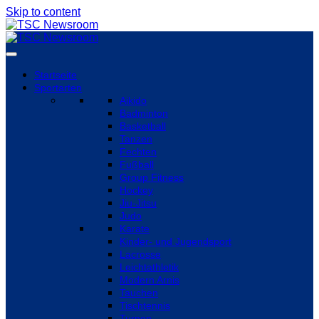
Skip to content
Startseite
Sportarten
Aikido
Badminton
Basketball
Tanzen
Fechten
Fußball
Group Fitness
Hockey
Jiu-Jitsu
Judo
Karate
Kinder- und Jugendsport
Lacrosse
Leichtathletik
Modern Arnis
Tauchen
Tischtennis
Turnen