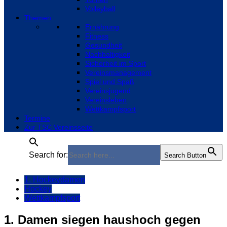
Volleyball
Themen
Ernährung
Fitness
Gesundheit
Nachhaltigkeit
Sicherheit im Sport
Vereinsmanagement
Spiel und Spaß
Vereinsjugend
Vereinsleben
Wettkampfsport
Termine
Zur TSC Vereinsseite
Search for:
Search Button
1. Hockeydamen
Hockey
Wettkampfsport
1. Damen siegen haushoch gegen