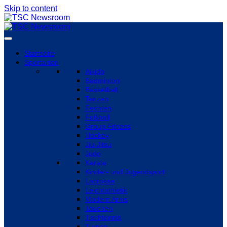
Skip to content
Startseite
Sportarten
Aikido
Badminton
Basketball
Tanzen
Fechten
Fußball
Group Fitness
Hockey
Jiu-Jitsu
Judo
Karate
Kinder- und Jugendsport
Lacrosse
Leichtathletik
Modern Arnis
Tauchen
Tischtennis
Turnen