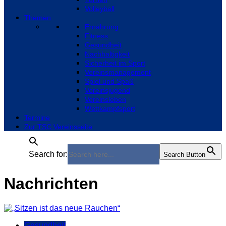
Volleyball
Themen
Ernährung
Fitness
Gesundheit
Nachhaltigkeit
Sicherheit im Sport
Vereinsmanagement
Spiel und Spaß
Vereinsjugend
Vereinsleben
Wettkampfsport
Termine
Zur TSC Vereinsseite
Search for:
Search Button
Nachrichten
Gesundheit